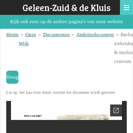
Geleen-Zuid & de Kluis
Ga
direct
Kijk ook eens op de andere pagina's van onze website
naar
de
Home
»
Onze
»
Documenten
»
Ambitiedocument
»
Barba
hoofdinhoud
Wijk
ziekenhu
& medis
centrum
Terug
Let op: het kan even duren voordat het document wordt getoond.