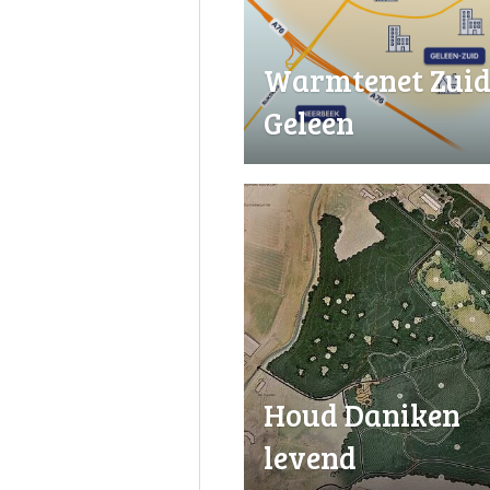
Warmtenet Zui
Geleen
Houd Daniken
levend