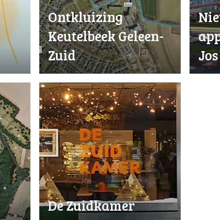
Ontkluizing
Ni
d
Keutelbeek Geleen-
app
Zuid
Jos
De Zuidkamer