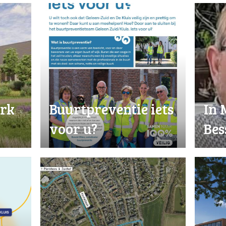
erk
Buurtpreventie iets
In 
voor u?
Bes