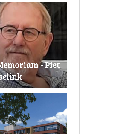
Memoriam - Piet
selink