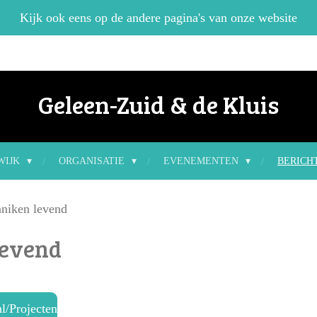
Kijk ook eens op de andere pagina's van onze website
Geleen-Zuid & de Kluis
WIJK
ORGANISATIE
EVENEMENTEN
BERICH
niken levend
levend
l/Projecten