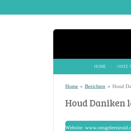
Ga
direct
naar
de
hoofdinhoud
HOME
ONZE 
Home
»
Berichten
»
Houd Da
Houd Daniken 
Website: www.onsgeleenzuid.n